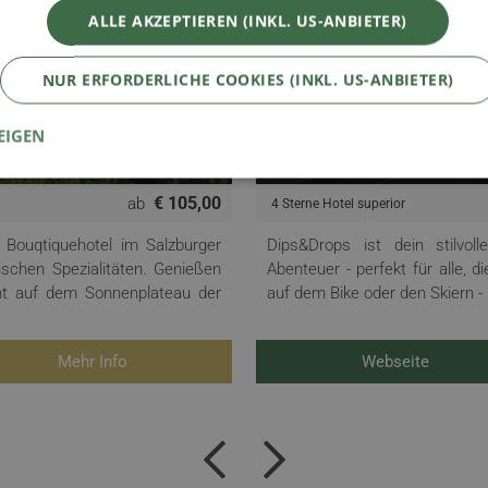
ALLE AKZEPTIEREN (INKL. US-ANBIETER)
NUR ERFORDERLICHE COOKIES (INKL. US-ANBIETER)
Dips & Drops
EIGEN
5542 Flachau Salzburg • Österreich
€ 105,00
ab
4 Sterne Hotel superior
s Bouqtiquehotel im Salzburger
Dips&Drops ist dein stilvoll
ischen Spezialitäten. Genießen
Abenteuer - perfekt für alle, d
ht auf dem Sonnenplateau der
auf dem Bike oder den Skiern - hi
Mehr Info
Webseite