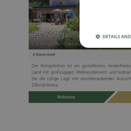
Der Königsleitner
DETAILS ANZ
5742 Königsleiten • Österreich
€ 190,00
4 Sterne Hotel
 Saalbach-
Der Königsleitner ist ein gemütliches, kinderfreie
sowie eine
Land mit großzügigen Wellnessbereich und kulinar
Sie die ruhige Lage mit atemberaubender Aussic
Zillertal-Arena.
Webseite