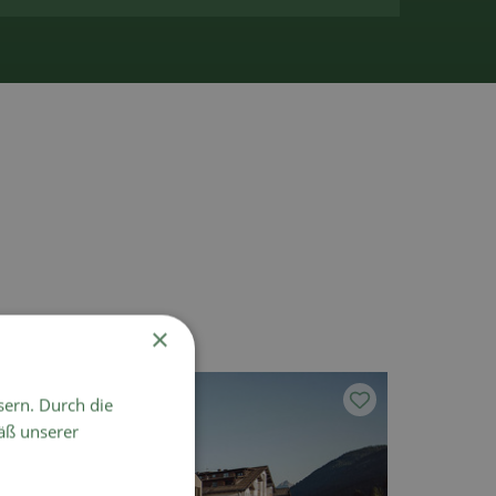
×
sern. Durch die
äß unserer