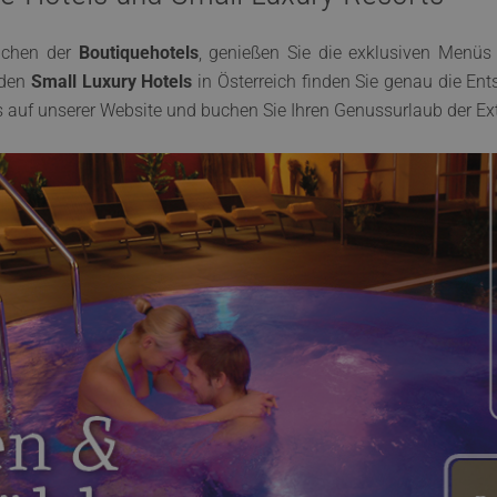
eichen der
Boutiquehotels
, genießen Sie die exklusiven Menüs 
 den
Small Luxury Hotels
in Österreich finden Sie genau die En
s auf unserer Website und buchen Sie Ihren Genussurlaub der Ex