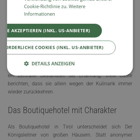
Küchenteams mit einem mehrgängigen Menü, das
Cookie-Richtlinie zu.
Weitere
alpine Kochtradition mit internationalen Akzenten
Informationen
verbindet. Jeder Gang ist nicht nur ein
Geschmackserlebnis, sondern auch eine Einladung,
ALLE AKZEPTIEREN (INKL. US-ANBIETER)
bewusst zu genießen. Für Weinliebhaber steht eine
erlesene Auswahl an österreichischen und
RFORDERLICHE COOKIES (INKL. US-ANBIETER)
internationalen Weinen bereit, die perfekt auf die
Gerichte abgestimmt sind. Die Küche im Königsleitner ist
DETAILS ANZEIGEN
nicht einfach ein Begleiter des Urlaubs, sondern sie ist
ein zentraler Bestandteil der Erfahrung. Viele Gäste
berichten, dass sie allein wegen der Kulinarik immer
wieder zurückkehren.
Das Boutiquehotel mit Charakter
Als Boutiquehotel in Tirol unterscheidet sich Der
Königsleitner von großen Häusern. Statt anonymer