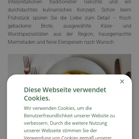
Interpretationen traditioneller Gerichte und ein
durchdachtes kulinarisches Konzept. Schon beim
Frühstück spüren Sie die Liebe zum Detail – frisch
gebackene Brote, ausgewählte Käse- und
Wurstspezialitäten aus der Region, hausgemachte
Marmeladen und feine Eierspeisen nach Wunsch.
×
Diese Webseite verwendet
Cookies.
Wir verwenden Cookies, um die
Benutzerfreundlichkeit unserer Website zu
verbessern. Durch die weitere Nutzung
unserer Webseite stimmen Sie der
Am Abend entfaltet sich dann das ganze Können des
Verwendung von Cookies gemäß unserer