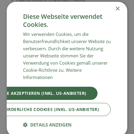
×
Bike-In und Bike-Out im Sommer
Diese Webseite verwendet
Cookies.
Ausstattung für kleine Bike-Reparaturen
Wir verwenden Cookies, um die
Benutzerfreundlichkeit unserer Website zu
Mountainbike-Waschstation
verbessern. Durch die weitere Nutzung
unserer Webseite stimmen Sie der
Sichere Aufbewahrung für Skier und Bikes
Verwendung von Cookies gemäß unserer
Cookie-Richtlinie zu.
Weitere
Juniorchef als zertifizierter Bike-Guide
Informationen
Beheizter Outdoorpool
ALLE AKZEPTIEREN (INKL. US-ANBIETER)
Mehrere Saunen
RFORDERLICHE COOKIES (INKL. US-ANBIETER)
Entspannung im Zirben-Ruheraum mit
DETAILS ANZEIGEN