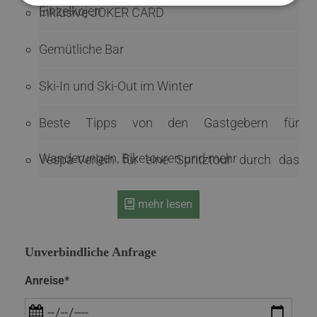
Einzelkojen
Inklusive JOKER CARD
Gemütliche Bar
Ski-In und Ski-Out im Winter
Beste Tipps von den Gastgebern für
Wanderungen, Biketouren und mehr
Vespa-Verleih für eine Spritztour durch das
Salzburger Land
mehr lesen
Unverbindliche Anfrage
Anreise*